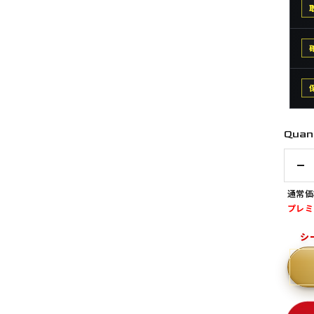
Quant
数
量
通常価
を
プレミ
減
無
ら
す