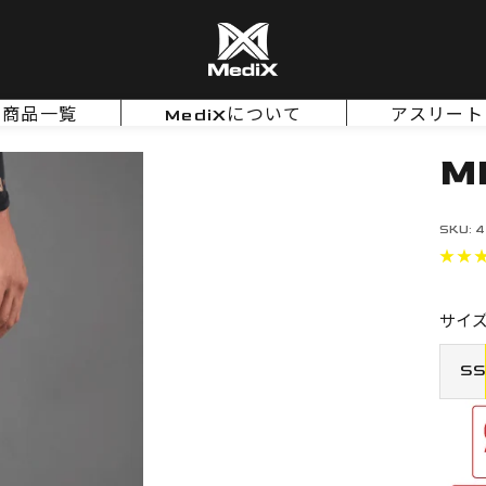
MediX
-
メ
商品一覧
MediXについて
アスリート
デ
ィ
M
ッ
ク
ス-
SKU:
4
サイズ
SS