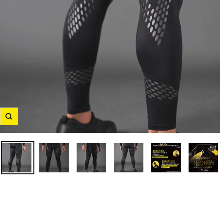
ズ
ー
ム
イ
ン