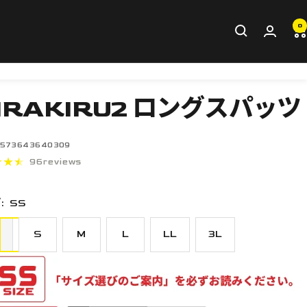
0
IRAKIRU2 ロングスパッツ
573643640309
96reviews
:
SS
S
M
L
LL
3L