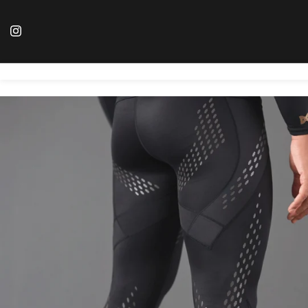
コ
ン
テ
ン
ツ
へ
ス
キ
ッ
プ