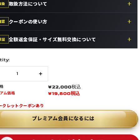
取扱方法について
取扱
クーポンの使い方
確認
全額返金保証・サイズ無料交換について
保証
ity:
数
量
セール価格
¥22,000
税込
格
を
セール価格
¥19,800
税込
アム価格
増
制限10％OFF
や
す
プレミアム会員になるには